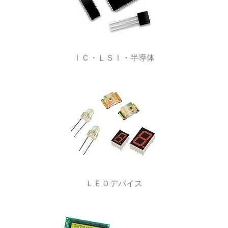
ＩＣ・ＬＳＩ・半導体
ＬＥＤデバイス