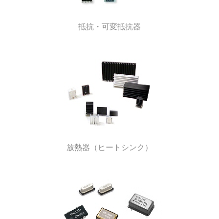
抵抗・可変抵抗器
放熱器（ヒートシンク）